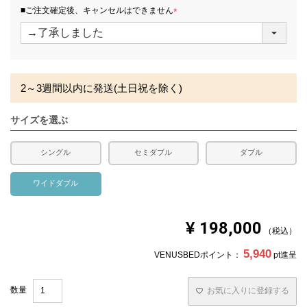
※北海道・沖縄・離島等一部地域へのお届けは別途送料が
須
■ご注文確定後、キャンセルはできません
発生する場合がございます。また、発送予定も変更になる
)
(
場合があります。
必
須
)
2～3週間以内に発送(土日祝を除く)
サイズを選ぶ
シングル
セミダブル
ダブル
ワイドダブル
¥
198,000
税込
5,940
VENUSBEDポイント：
pt進呈
お気に入りに登録する