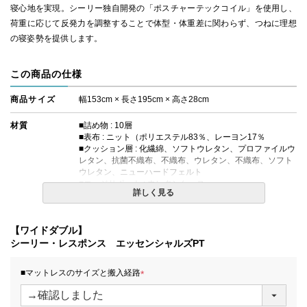
寝心地を実現。シーリー独自開発の「ポスチャーテックコイル」を使用し、
荷重に応じて反発力を調整することで体型・体重差に関わらず、つねに理想
の寝姿勢を提供します。
この商品の仕様
商品サイズ
幅153cm × 長さ195cm × 高さ28cm
材質
■詰め物 : 10層
■表布 : ニット（ポリエステル83％、レーヨン17％
■クッション層 : 化繊綿、ソフトウレタン、プロファイルウ
レタン、抗菌不織布、不織布、ウレタン、不織布、ソフト
ウレタン、ニューハードフェルト
■エッジサポート : ウレタンケース
詳しく見る
■対応ボックスシーツ : H35タイプ
コイルの種類
ポスチャーテックコイル
【ワイドダブル】
シーリー・レスポンス エッセンシャルズPT
生産国
日本
■マットレスのサイズと搬入経路
備考
【エコマーク対象商品】
・価格はマットレス単体購入の金額です。
(
・配達日指定ＯＫ！
必