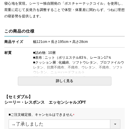
寝心地を実現。シーリー独自開発の「ポスチャーテックコイル」を使用し、
荷重に応じて反発力を調整することで体型・体重差に関わらず、つねに理想
の寝姿勢を提供します。
この商品の仕様
商品サイズ
幅121cm × 長さ195cm × 高さ28cm
材質
■詰め物 : 10層
■表布 : ニット（ポリエステル83％、レーヨン17％
■クッション層 : 化繊綿、ソフトウレタン、プロファイルウ
レタン、抗菌不織布、不織布、ウレタン、不織布、ソフト
ウレタン、ニューハードフェルト
■エッジサポート : ウレタンケース
詳しく見る
■対応ボックスシーツ : H35タイプ
コイルの種類
ポスチャーテックコイル
【セミダブル】
シーリー・レスポンス エッセンシャルズPT
生産国
日本
■ご注文確定後、キャンセルはできません
備考
【エコマーク対象商品】
・価格はマットレス単体購入の金額です。
(
・配達日指定ＯＫ！
必