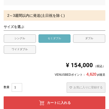
※北海道・沖縄・離島等一部地域へのお届けは別途送料が
須
発生する場合がございます。また、発送予定も変更になる
)
場合があります。
2～3週間以内に発送(土日祝を除く)
サイズを選ぶ
シングル
セミダブル
ダブル
ワイドダブル
¥
154,000
税込
4,620
VENUSBEDポイント：
pt進呈
お気に入りに登録する
カートに入れる