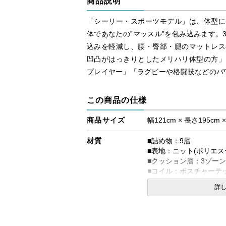
商品説明
「シーリー・スポーツモデル」は、体型に
体であなたの”マッスル”を包み込みます。
込みを軽減し、腰・臀部・腿のマットレス
凹凸がはっきりとしたメリハリ体型の方」
プレイヤー」「ラグビーや格闘技などのパ
この商品の仕様
商品サイズ
幅121cm × 長さ195cm 
材質
■詰め物：9層
■表地：ニット(ポリエステ
■クッション層：3ゾー
■コイル：ポスチャーテ
■エッジサポート：ウレ
詳
コイルの種類
ポスチャーテックコイル
生産国
日本