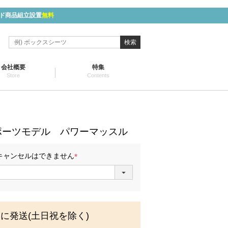
ド商品組立設置
無料
検索
会社概要
特集
Store
Contents
】
ポーツモデル パワーマッスル
キャンセルはできません
(
必
須
)
内に発送(土日祝を除く)