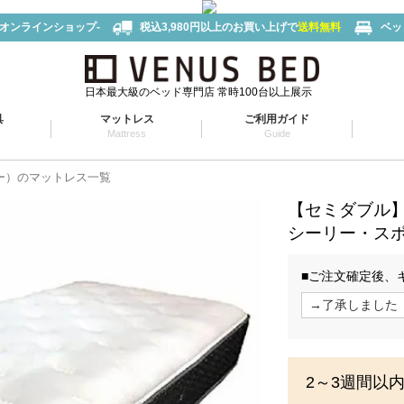
-オンラインショップ-
税込3,980円以上のお買い上げで
送料無料
ベッ
日本最大級のベッド専門店 常時100台以上展示
具
マットレス
ご利用ガイド
Mattress
Guide
リー）のマットレス一覧
【セミダブル
シーリー・ス
■ご注文確定後、
2～3週間以