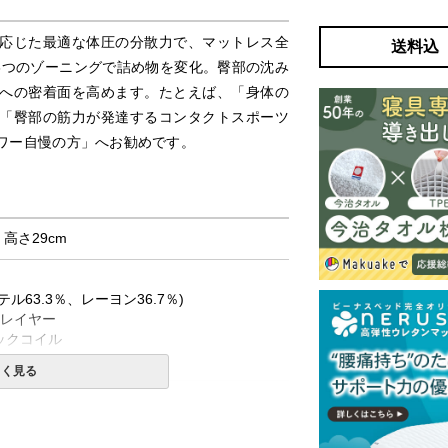
応じた最適な体圧の分散力で、マットレス全
送料込
3つのゾーニングで詰め物を変化。臀部の沈み
への密着面を高めます。たとえば、「身体の
「臀部の筋力が発達するコンタクトスポーツ
ワー自慢の方」へお勧めです。
× 高さ29cm
ル63.3％、レーヨン36.7％)
ンレイヤー
ックコイル
タンケース
しく見る