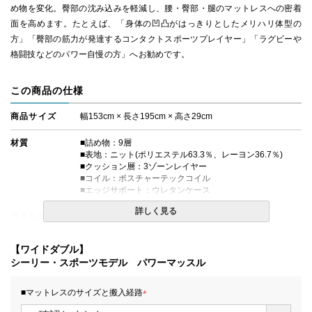
め物を変化。臀部の沈み込みを軽減し、腰・臀部・腿のマットレスへの密着
面を高めます。たとえば、「身体の凹凸がはっきりとしたメリハリ体型の
方」「臀部の筋力が発達するコンタクトスポーツプレイヤー」「ラグビーや
格闘技などのパワー自慢の方」へお勧めです。
この商品の仕様
商品サイズ
幅153cm × 長さ195cm × 高さ29cm
材質
■詰め物：9層
■表地：ニット(ポリエステル63.3％、レーヨン36.7％)
■クッション層：3ゾーンレイヤー
■コイル：ポスチャーテックコイル
■エッジサポート：ウレタンケース
詳しく見る
コイルの種類
ポスチャーテックコイル
生産国
日本
【ワイドダブル】
シーリー・スポーツモデル パワーマッスル
■マットレスのサイズと搬入経路
(