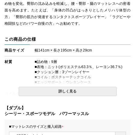
め物を変化。臀部の沈み込みを軽減し、腰・臀部・腿のマットレスへの密着
面を高めます。たとえば、「身体の凹凸がはっきりとしたメリハリ体型の
方」「臀部の筋力が発達するコンタクトスポーツプレイヤー」「ラグビーや
格闘技などのパワー自慢の方」へお勧めです。
この商品の仕様
商品サイズ
幅141cm × 長さ195cm × 高さ29cm
材質
■詰め物：9層
■表地：ニット(ポリエステル63.3％、レーヨン36.7％)
■クッション層：3ゾーンレイヤー
■コイル：ポスチャーテックコイル
■エッジサポート：ウレタンケース
詳しく見る
コイルの種類
ポスチャーテックコイル
生産国
日本
【ダブル】
シーリー・スポーツモデル パワーマッスル
■マットレスのサイズと搬入経路
(