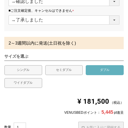
必
須
■ご注文確定後、キャンセルはできません
)
(
必
須
)
2～3週間以内に発送(土日祝を除く)
サイズを選ぶ
シングル
セミダブル
ダブル
ワイドダブル
¥
181,500
税込
5,445
VENUSBEDポイント：
pt進呈
お気に入りに登録する