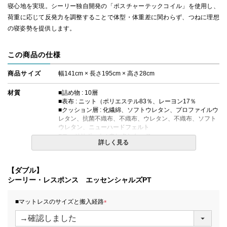
寝心地を実現。シーリー独自開発の「ポスチャーテックコイル」を使用し、
荷重に応じて反発力を調整することで体型・体重差に関わらず、つねに理想
の寝姿勢を提供します。
この商品の仕様
商品サイズ
幅141cm × 長さ195cm × 高さ28cm
材質
■詰め物 : 10層
■表布 : ニット（ポリエステル83％、レーヨン17％
■クッション層 : 化繊綿、ソフトウレタン、プロファイルウ
レタン、抗菌不織布、不織布、ウレタン、不織布、ソフト
ウレタン、ニューハードフェルト
■エッジサポート : ウレタンケース
詳しく見る
■対応ボックスシーツ : H35タイプ
コイルの種類
ポスチャーテックコイル
【ダブル】
シーリー・レスポンス エッセンシャルズPT
生産国
日本
■マットレスのサイズと搬入経路
備考
【エコマーク対象商品】
・価格はマットレス単体購入の金額です。
(
・配達日指定ＯＫ！
必