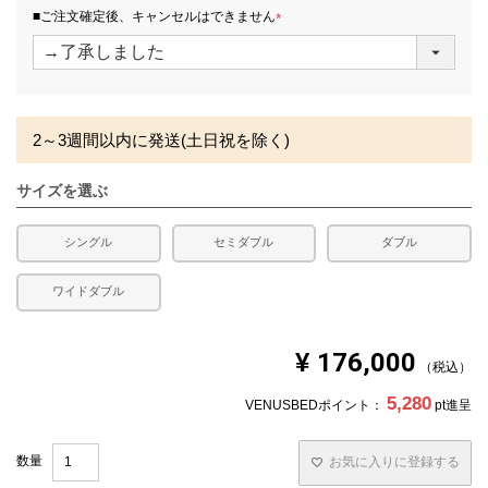
※北海道・沖縄・離島等一部地域へのお届けは別途送料が
須
■ご注文確定後、キャンセルはできません
発生する場合がございます。また、発送予定も変更になる
)
(
場合があります。
必
須
)
2～3週間以内に発送(土日祝を除く)
サイズを選ぶ
シングル
セミダブル
ダブル
ワイドダブル
¥
176,000
税込
5,280
VENUSBEDポイント：
pt進呈
お気に入りに登録する