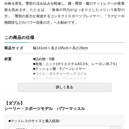
め物を変化。臀部の沈み込みを軽減し、腰・臀部・腿のマットレスへの密着
面を高めます。たとえば、「身体の凹凸がはっきりとしたメリハリ体型の
方」「臀部の筋力が発達するコンタクトスポーツプレイヤー」「ラグビーや
格闘技などのパワー自慢の方」へお勧めです。
この商品の仕様
商品サイズ
幅141cm × 長さ195cm × 高さ29cm
材質
■詰め物：9層
■表地：ニット(ポリエステル63.3％、レーヨン36.7％)
■クッション層：3ゾーンレイヤー
■コイル：ポスチャーテックコイル
■エッジサポート：ウレタンケース
詳しく見る
コイルの種類
ポスチャーテックコイル
生産国
日本
【ダブル】
シーリー・スポーツモデル パワーマッスル
■マットレスのサイズと搬入経路
(