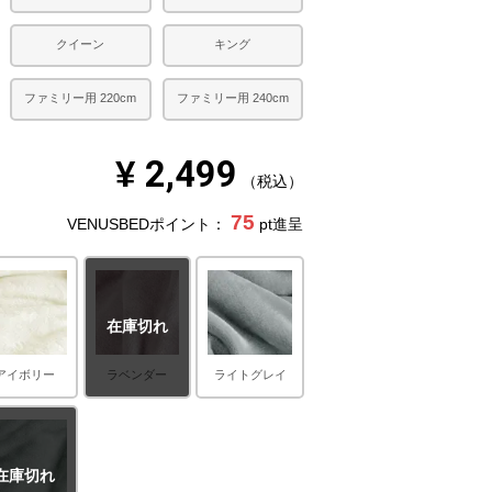
クイーン
キング
ファミリー用 220cm
ファミリー用 240cm
¥
2,499
税込
75
VENUSBEDポイント：
pt進呈
在庫切れ
アイボリー
ラベンダー
ライトグレイ
在庫切れ