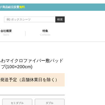
ド商品組立設置
無料
検索
会社概要
特集
Store
Contents
ふわマイクロファイバー敷パッド
100×200cm)
に発送予定（店舗休業日を除く）
セミダブル
ダブル