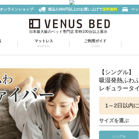
-オンラインショップ-
税込3,980円以上のお買い上げで
送料無料
ベッ
日本最大級のベッド専門店 常時100台以上展示
具
マットレス
ご利用ガイド
Mattress
Guide
【シングル】
吸湿発熱ふわ
レギュラータイプ(
1～2日以内
サイズを選ぶ
シングル