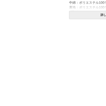
中綿：ポリエステル100
裏地：ポリエステル100
4隅ゴムバンド 3cm強
詳
商品重量 約1000ｇ
備考
・配達日指定ＯＫ！
※北海道・沖縄・離島等
合がございます。また発
※できる限り実際の色を
により誤差がでる場合が