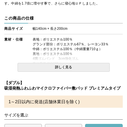
す。中綿を1.7倍に増やす事で、さらに寝心地ＵＰしました。
この商品の仕様
商品サイズ
幅140cm × 長さ200cm
素材・仕様
表地：ポリエステル100％
グランド部分：ポリエステル67％、レーヨン33％
中綿：ポリエステル100％（中綿重量710ｇ）
裏地：ポリエステル100％
4隅ゴムバンド 3cm強化ゴム
商品重量 約1690ｇ
詳しく見る
送料
無料
【ダブル】
備考
・配達日指定ＯＫ！
吸湿発熱ふわふわマイクロファイバー敷パッド プレミアムタイプ
※北海道・沖縄・離島等一部地域へのお届けは別途送料が
発生する場合がございます。また発送予定も変更になる場
合があります。
1～2日以内に発送(店舗休業日を除く)
※できる限り実際の色を再現するよう心がけております
が、閲覧環境により誤差がでる場合がございますのでご了
承ください。
サイズを選ぶ