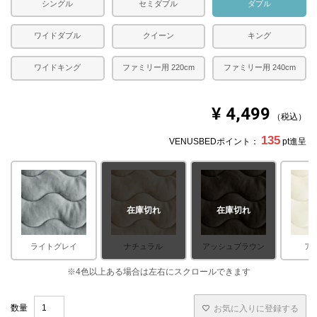
シングル
セミダブル
ダブル
ワイドダブル
クイーン
キング
ワイドキング
ファミリー用 220cm
ファミリー用 240cm
¥
4,499
税込
135
VENUSBEDポイント：
pt進呈
在庫切れ
在庫切れ
ライトグレイ
ナチュラル
アッシュブラウン
ア
お気に入りに登録する