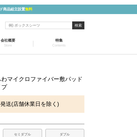
ド商品組立設置
無料
検索
会社概要
特集
Store
Contents
ふわマイクロファイバー敷パッド
イプ
に発送(店舗休業日を除く)
セミダブル
ダブル