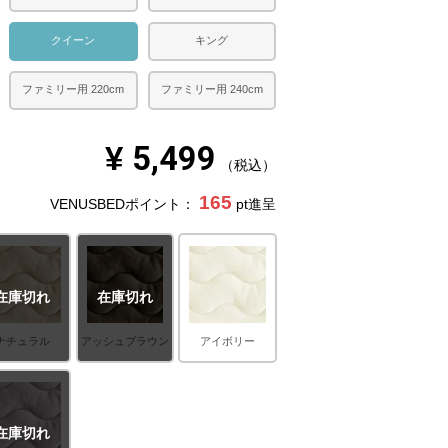
クイーン
キング
ファミリー用 220cm
ファミリー用 240cm
¥
5,499
税込
165
VENUSBEDポイント：
pt進呈
在庫切れ
在庫切れ
ナチュラル
アッシュブラウン
アイボリー
在庫切れ