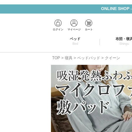
ONLINE SHOP
ログイン
マイページ
カート
ベッド
布団・寝
Bed
Shingu
TOP
寝具
ベッドパッド
クイーン