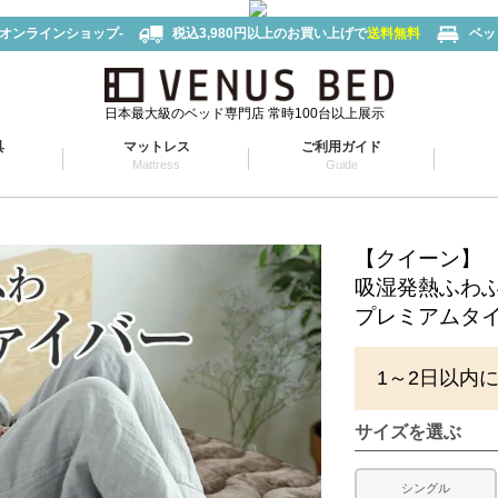
-オンラインショップ-
税込3,980円以上のお買い上げで
送料無料
ベッ
日本最大級のベッド専門店 常時100台以上展示
具
マットレス
ご利用ガイド
Mattress
Guide
【クイーン】
吸湿発熱ふわ
プレミアムタ
1～2日以内
サイズを選ぶ
シングル