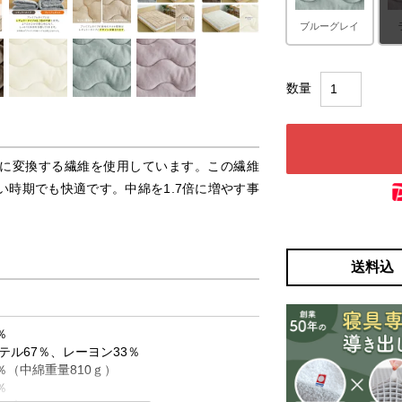
ブルーグレイ
に変換する繊維を使用しています。この繊維
時期でも快適です。中綿を1.7倍に増やす事
送料込
0％
ル67％、レーヨン33％
％（中綿重量810ｇ）
％