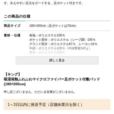
す。冷えやすい足元をガードする、足ポケット付きです。
この商品の仕様
商品サイズ
180×200cm（足ポケットは70cm）
素材・仕様
表地：ポリエステル100％
ポケット部分：ポリエステル（シープ調）100％
グランド部分：ポリエステル67％、レーヨン33％
中綿：ポリエステル100％（中綿重量540ｇ）
裏地：ポリエステル100％
4隅ゴムバンド 3cm強化ゴム
詳しく見る
商品重量 約1950ｇ
送料
無料
【キング】
吸湿発熱ふわふわマイクロファイバー足ポケット付敷パッド
備考
・配達日指定ＯＫ！
(180×200cm)
※北海道・沖縄・離島等一部地域へのお届けは別途送料が
発生する場合がございます。また発送予定も変更になる場
申し訳ございません。ただいま在庫がございません。
合があります。
※できる限り実際の色を再現するよう心がけております
が、閲覧環境により誤差がでる場合がございますのでご了
1～2日以内に発送予定（店舗休業日を除く）
承ください。