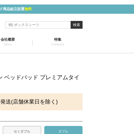
ド商品組立設置
無料
検索
会社概要
特集
Store
Contents
ン ベッドパッド プレミアムタイ
に発送(店舗休業日を除く)
セミダブル
ダブル