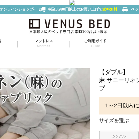
-オンラインショップ-
税込3,980円以上のお買い上げで
送料無料
ベッ
日本最大級のベッド専門店 常時100台以上展示
具
マットレス
ご利用ガイド
Mattress
Guide
【ダブル】
麻 サニーリネ
プ
1～2日以内
サイズを選ぶ
シングル