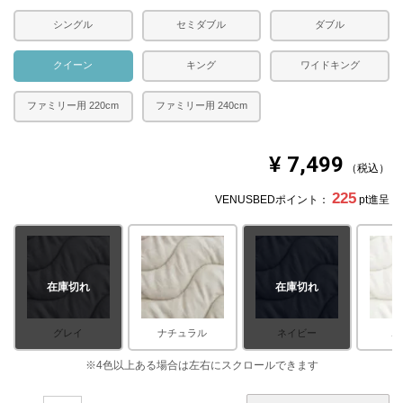
シングル
セミダブル
ダブル
クイーン
キング
ワイドキング
ファミリー用 220cm
ファミリー用 240cm
¥
7,499
税込
225
VENUSBEDポイント：
pt進呈
在庫切れ
在庫切れ
グレイ
ナチュラル
ネイビー
ホ