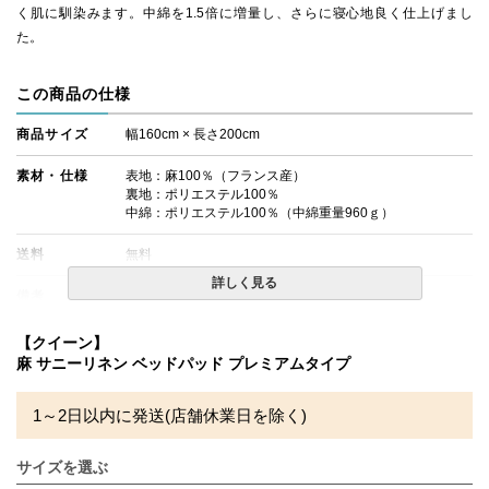
く肌に馴染みます。中綿を1.5倍に増量し、さらに寝心地良く仕上げまし
た。
この商品の仕様
商品サイズ
幅160cm × 長さ200cm
素材・仕様
表地：麻100％（フランス産）
裏地：ポリエステル100％
中綿：ポリエステル100％（中綿重量960ｇ）
送料
無料
詳しく見る
備考
・配達日指定ＯＫ！
※北海道・沖縄・離島等一部地域へのお届けは別途送料が
発生する場合がございます。また発送予定も変更になる場
【クイーン】
合があります。
麻 サニーリネン ベッドパッド プレミアムタイプ
※できる限り実際の色を再現するよう心がけております
が、閲覧環境により誤差がでる場合がございますのでご了
承ください。
1～2日以内に発送(店舗休業日を除く)
サイズを選ぶ