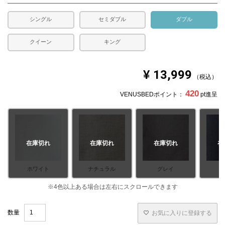
シングル
セミダブル
ダブル
クイーン
キング
¥
13,999
税込
420
VENUSBEDポイント：
pt進呈
在庫切れ
在庫切れ
在庫切れ
在
ホワイト
ナチュラル
グレイ
ネ
お気に入りに登録する