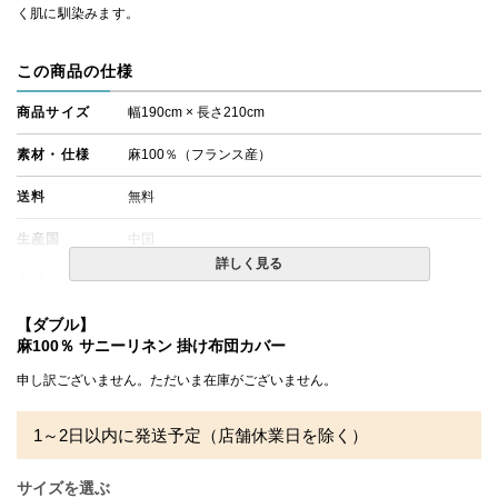
く肌に馴染みます。
この商品の仕様
商品サイズ
幅190cm × 長さ210cm
素材・仕様
麻100％（フランス産）
送料
無料
生産国
中国
詳しく見る
備考
・配達日指定ＯＫ！
※北海道・沖縄・離島等一部地域へのお届けは別途送料が
【ダブル】
発生する場合がございます。また発送予定も変更になる場
麻100％ サニーリネン 掛け布団カバー
合があります。
申し訳ございません。ただいま在庫がございません。
1～2日以内に発送予定（店舗休業日を除く）
サイズを選ぶ