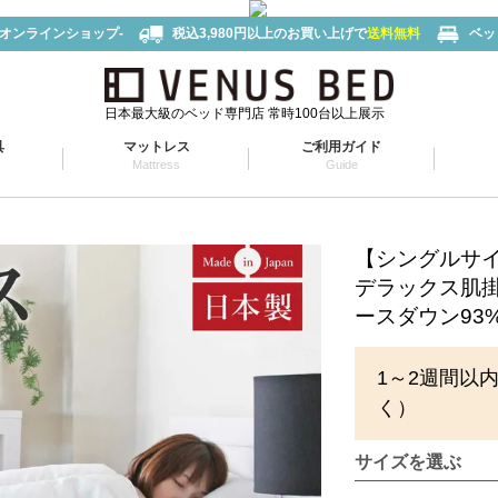
-オンラインショップ-
税込3,980円以上のお買い上げで
送料無料
ベッ
日本最大級のベッド専門店 常時100台以上展示
具
マットレス
ご利用ガイド
Mattress
Guide
【シングルサ
デラックス肌掛
ースダウン93%)
1～2週間以
く）
サイズを選ぶ