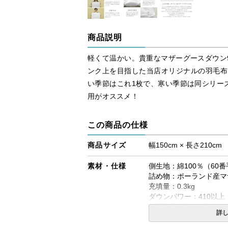
商品説明
軽くて温かい。貴重なマザーグースダウン
ンク上を目指した当店オリジナルの羽毛布
い季節はこれ1枚で、寒い季節は同シリー
用がオススメ！
この商品の仕様
商品サイズ
幅150cm × 長さ210cm
素材・仕様
側生地：綿100％（60
詰め物：ポーランド産マザ
充填量：0.3kg
ダウンパワー：410以上
※側生地ダウンプルーフ
詳
生産国
日本