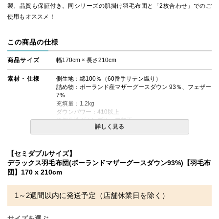
製、品質も保証付き。同シリーズの肌掛け羽毛布団と「2枚合わせ」でのご
使用もオススメ！
この商品の仕様
商品サイズ
幅170cm × 長さ210cm
素材・仕様
側生地：綿100％（60番手サテン織り）
詰め物：ポーランド産マザーグースダウン 93％、フェザー
7%
充填量：1.2kg
ダウンパワー：410以上
※側生地ダウンプルーフ加工
詳しく見る
生産国
日本
【セミダブルサイズ】
備考
・配送日指定OK！
デラックス羽毛布団(ポーランドマザーグースダウン93%)【羽毛布
※北海道・沖縄・離島等一部地域へのお届けは別途送料が
団】170 x 210cm
発生する場合がございます。また発送予定も変更になる場
合があります。
※できる限り実際の色を再現するよう心がけております
1～2週間以内に発送予定（店舗休業日を除く）
が、閲覧環境により誤差がでる場合がございますのでご了
承ください。
サイズを選ぶ