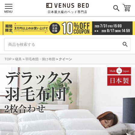
MENU
日本最大級のベッド専門店
TOP
寝具
羽毛布団・掛け布団
クイーン