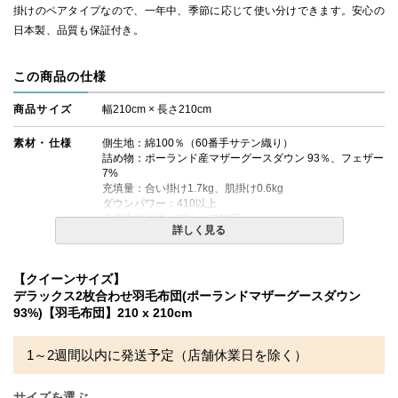
掛けのペアタイプなので、一年中、季節に応じて使い分けできます。安心の
日本製、品質も保証付き。
この商品の仕様
商品サイズ
幅210cm × 長さ210cm
素材・仕様
側生地：綿100％（60番手サテン織り）
詰め物：ポーランド産マザーグースダウン 93％、フェザー
7%
充填量：合い掛け1.7kg、肌掛け0.6kg
ダウンパワー：410以上
※側生地ダウンプルーフ加工
詳しく見る
ペアタイプ（合い掛け＋肌掛けの2枚合わせタイプ）
【クイーンサイズ】
生産国
日本
デラックス2枚合わせ羽毛布団(ポーランドマザーグースダウン
93%)【羽毛布団】210 x 210cm
備考
・配送日指定OK！
※北海道・沖縄・離島等一部地域へのお届けは別途送料が
発生する場合がございます。また発送予定も変更になる場
1～2週間以内に発送予定（店舗休業日を除く）
合があります。
※できる限り実際の色を再現するよう心がけております
が、閲覧環境により誤差がでる場合がございますのでご了
サイズを選ぶ