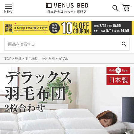
MENU
日本最大級のベッド専門店
TOP
寝具
羽毛布団・掛け布団
ダブル