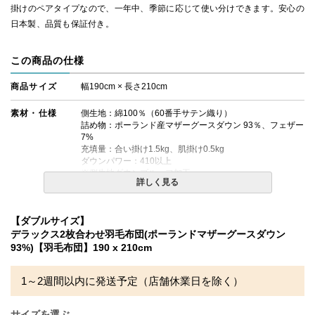
掛けのペアタイプなので、一年中、季節に応じて使い分けできます。安心の
日本製、品質も保証付き。
この商品の仕様
商品サイズ
幅190cm × 長さ210cm
素材・仕様
側生地：綿100％（60番手サテン織り）
詰め物：ポーランド産マザーグースダウン 93％、フェザー
7%
充填量：合い掛け1.5kg、肌掛け0.5kg
ダウンパワー：410以上
※側生地ダウンプルーフ加工
詳しく見る
ペアタイプ（合い掛け＋肌掛けの2枚合わせタイプ）
【ダブルサイズ】
生産国
日本
デラックス2枚合わせ羽毛布団(ポーランドマザーグースダウン
93%)【羽毛布団】190 x 210cm
備考
・配送日指定OK！
※北海道・沖縄・離島等一部地域へのお届けは別途送料が
発生する場合がございます。また発送予定も変更になる場
1～2週間以内に発送予定（店舗休業日を除く）
合があります。
※できる限り実際の色を再現するよう心がけております
が、閲覧環境により誤差がでる場合がございますのでご了
サイズを選ぶ