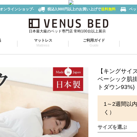
-オンラインショップ-
税込3,980円以上のお買い上げで
送料無料
ベッ
日本最大級のベッド専門店 常時100台以上展示
具
マットレス
ご利用ガイド
Mattress
Guide
【キングサイ
ベーシック肌掛
トダウン93%)【
1～2週間以
く）
サイズを選ぶ