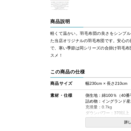
商品説明
軽くて温かい。羽毛布団の良さをシンプル
た当店オリジナルの羽毛布団です。安心の
で、寒い季節は同シリーズの合掛け羽毛布
スメ！
この商品の仕様
商品サイズ
幅230cm × 長さ210cm
素材・仕様
側生地：綿100％（40
詰め物：イングランド産ホ
充填量：0.7kg
ダウンパワー：370以上
※側生地ダウンプルーフ
詳
生産国
日本