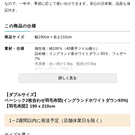
なので、一年中、季節に応じて使い分けできます。安心の日本製、品質も保
証付き。
この商品の仕様
商品サイズ
幅190cm × 長さ210cm
素材・仕様
側生地：綿100％（40番手ツイル織り）
詰め物：イングランド産ホワイトダウン 93％、フェザー
7%
充填量：合い掛け1.5kg、肌掛け0.5kg
ダウンパワー：370以上
※側生地ダウンプルーフ加工
詳しく見る
ペアタイプ（合い掛け＋肌掛けの2枚合わせタイプ）
【ダブルサイズ】
生産国
日本
ベーシック2枚合わせ羽毛布団(イングランドホワイトダウン93%)
【羽毛布団】190 x 210cm
備考
・配送日指定OK！
※北海道・沖縄・離島等一部地域へのお届けは別途送料が
発生する場合がございます。また発送予定も変更になる場
1～2週間以内に発送予定（店舗休業日を除く）
合があります。
※できる限り実際の色を再現するよう心がけております
が、閲覧環境により誤差がでる場合がございますのでご了
サイズを選ぶ