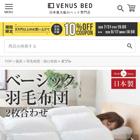
MENU
日本最大級のベッド専門店
TOP
寝具
羽毛布団・掛け布団
ダブル