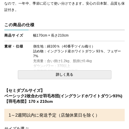
なので、一年中、季節に応じて使い分けできます。安心の日本製、品質も保
証付き。
この商品の仕様
商品サイズ
幅170cm × 長さ210cm
素材・仕様
側生地：綿100％（40番手ツイル織り）
詰め物：イングランド産ホワイトダウン 93％、フェザー
7%
充填量：合い掛け1.2kg、肌掛け0.4kg
ダウンパワー：370以上
※側生地ダウンプルーフ加工
詳しく見る
ペアタイプ（合い掛け＋肌掛けの2枚合わせタイプ）
【セミダブルサイズ】
生産国
日本
ベーシック2枚合わせ羽毛布団(イングランドホワイトダウン93%)
【羽毛布団】170 x 210cm
備考
・配送日指定OK！
※北海道・沖縄・離島等一部地域へのお届けは別途送料が
発生する場合がございます。また発送予定も変更になる場
1～2週間以内に発送予定（店舗休業日を除く）
合があります。
※できる限り実際の色を再現するよう心がけております
が、閲覧環境により誤差がでる場合がございますのでご了
サイズを選ぶ