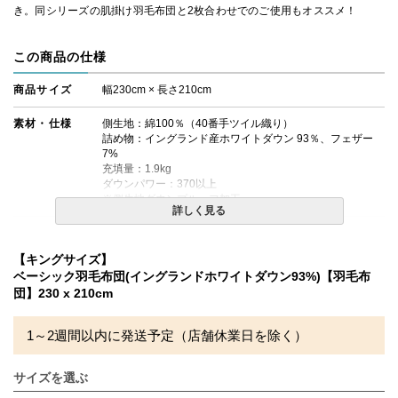
き。同シリーズの肌掛け羽毛布団と2枚合わせでのご使用もオススメ！
この商品の仕様
商品サイズ
幅230cm × 長さ210cm
素材・仕様
側生地：綿100％（40番手ツイル織り）
詰め物：イングランド産ホワイトダウン 93％、フェザー
7%
充填量：1.9kg
ダウンパワー：370以上
※側生地ダウンプルーフ加工
詳しく見る
生産国
日本
【キングサイズ】
備考
・配送日指定OK！
ベーシック羽毛布団(イングランドホワイトダウン93%)【羽毛布
※北海道・沖縄・離島等一部地域へのお届けは別途送料が
団】230 x 210cm
発生する場合がございます。また発送予定も変更になる場
合があります。
1～2週間以内に発送予定（店舗休業日を除く）
サイズを選ぶ