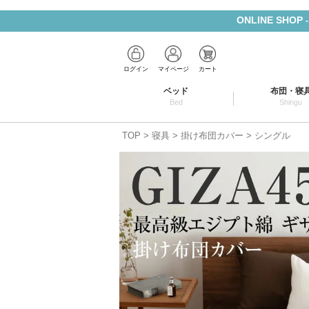
ONLINE SHOP
ログイン
マイページ
カート
ベッド
布団・寝
Bed
Shingu
TOP
寝具
掛け布団カバー
シングル