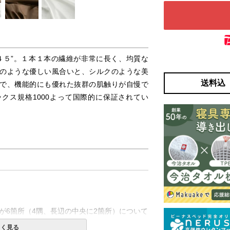
４５”。１本１本の繊維が非常に長く、均質な
のような優しい風合いと、シルクのような美
送料込
で、機能的にも優れた抜群の肌触りが自慢で
ックス規格1000よって国際的に保証されてい
が6箇所（4隅、長辺の中央に2箇所）について
しく見る