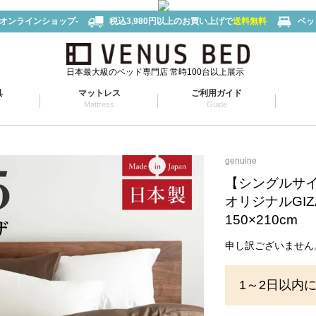
-オンラインショップ-
税込3,980円以上のお買い上げで
送料無料
ベッ
日本最大級のベッド専門店 常時100台以上展示
具
マットレス
ご利用ガイド
Mattress
Guide
genuine
【シングルサ
オリジナルGI
150×210cm
申し訳ございません
1～2日以内