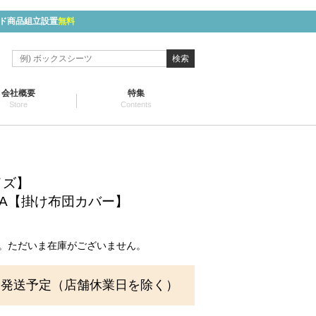
ド商品組立設置
無料
検索
会社概要
特集
Store
Contents
イズ】
ZA【掛け布団カバー】
。ただいま在庫がございません。
に発送予定（店舗休業日を除く）