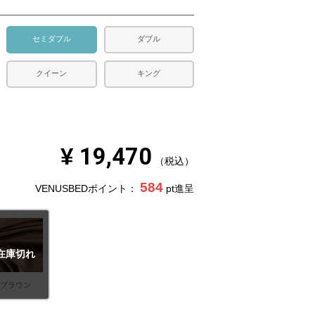
セミダブル
ダブル
クイーン
キング
¥
19,470
税込
584
VENUSBEDポイント：
pt進呈
在庫切れ
ブラウン