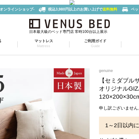
-オンラインショップ-
税込3,980円以上のお買い上げで
送料無料
ベッ
日本最大級のベッド専門店 常時100台以上展示
具
マットレス
ご利用ガイド
Mattress
Guide
genuine
【セミダブル
オリジナルGI
120×200×30c
申し訳ございません
1～2日以内