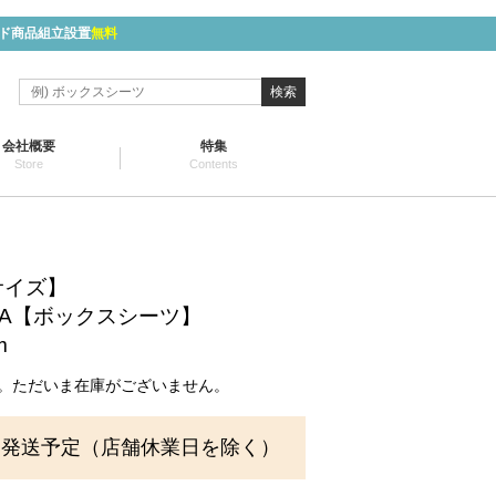
ド商品組立設置
無料
検索
会社概要
特集
Store
Contents
サイズ】
ZA【ボックスシーツ】
m
。ただいま在庫がございません。
に発送予定（店舗休業日を除く）