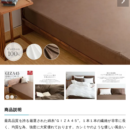
商品説明
最高品質を誇る厳選された綿糸“ＧＩＺＡ４５”。１本１本の繊維が非常に長
く、均質な為、強度に大変優れております。カシミヤのような優しい風合い