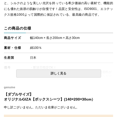
と、シルクのような美しい光沢を持っている希少価値の高い素材で、機能的
にも優れた抜群の肌触りが自慢です！品質と安全性は、ISO9001、エコテッ
クス規格1000よって国際的に保証されている、最高級の商品です。
この商品の仕様
商品サイズ
幅140cm × 長さ200cm × 高さ30cm
素材・仕様
綿100％
生産国
日本
備考
・配送日指定OK！
※北海道・沖縄・離島等一部地域へのお届けは別途送料が
詳しく見る
発生する場合がございます。また発送予定も変更になる場
合があります。
genuine
【ダブルサイズ】
オリジナルGIZA【ボックスシーツ】(140×200×30cm）
申し訳ございません。ただいま在庫がございません。