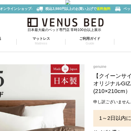
-オンラインショップ-
税込3,980円以上のお買い上げで
送料無料
ベッ
日本最大級のベッド専門店 常時100台以上展示
具
マットレス
ご利用ガイド
Mattress
Guide
genuine
【クイーンサ
オリジナルGI
(210×210cm）
申し訳ございません
1～2日以内