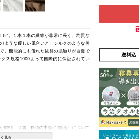
４５”。１本１本の繊維が非常に長く、均質な
のような優しい風合いと、シルクのような美
で、機能的にも優れた抜群の肌触りが自慢で
送料込
ックス規格1000よって国際的に保証されてい
が6箇所（4隅、長辺の中央に2箇所）について
しく見る