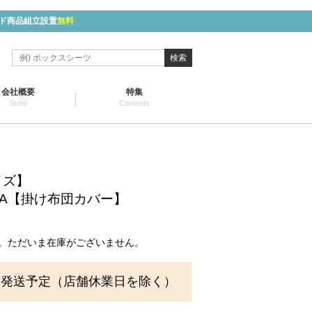
ド商品組立設置
無料
検索
会社概要
特集
Store
Contents
イズ】
ZA【掛け布団カバー】
。ただいま在庫がございません。
に発送予定（店舗休業日を除く）