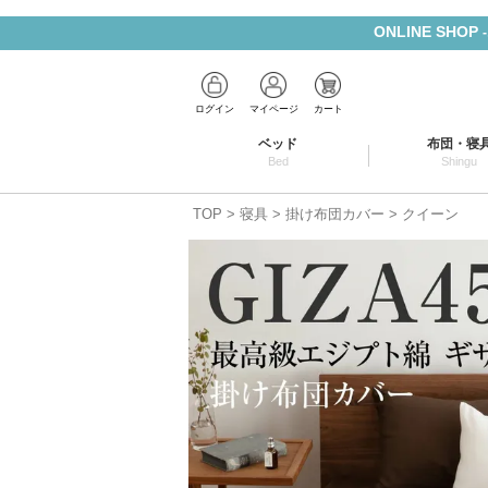
ONLINE SHOP
ログイン
マイページ
カート
ベッド
布団・寝
Bed
Shingu
TOP
寝具
掛け布団カバー
クイーン