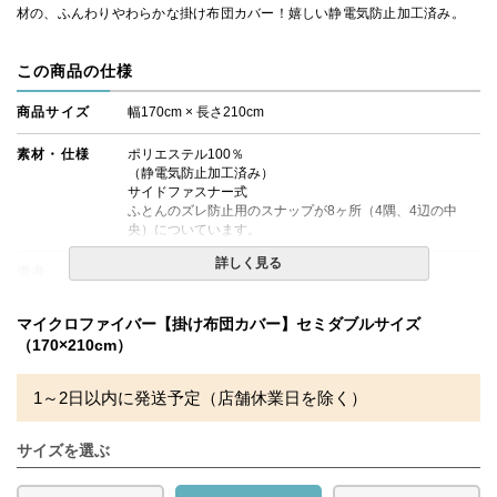
材の、ふんわりやわらかな掛け布団カバー！嬉しい静電気防止加工済み。
この商品の仕様
商品サイズ
幅170cm × 長さ210cm
素材・仕様
ポリエステル100％
（静電気防止加工済み）
サイドファスナー式
ふとんのズレ防止用のスナップが8ヶ所（4隅、4辺の中
央）についています。
詳しく見る
備考
・配送日指定OK！
※北海道・沖縄・離島等一部地域へのお届けは別途送料が
発生する場合がございます。また発送予定も変更になる場
マイクロファイバー【掛け布団カバー】セミダブルサイズ
合があります。
（170×210cm）
※できる限り実際の色を再現するよう心がけております
が、閲覧環境により誤差がでる場合がございますのでご了
承ください。
1～2日以内に発送予定（店舗休業日を除く）
サイズを選ぶ