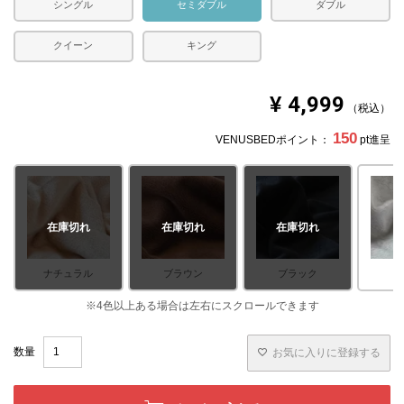
シングル
セミダブル
ダブル
クイーン
キング
¥
4,999
税込
150
VENUSBEDポイント：
pt進呈
在庫切れ
在庫切れ
在庫切れ
ナチュラル
ブラウン
ブラック
お気に入りに登録する