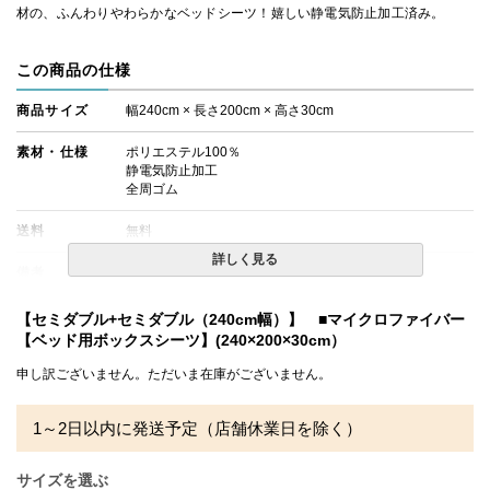
材の、ふんわりやわらかなベッドシーツ！嬉しい静電気防止加工済み。
この商品の仕様
商品サイズ
幅240cm × 長さ200cm × 高さ30cm
素材・仕様
ポリエステル100％
静電気防止加工
全周ゴム
送料
無料
詳しく見る
備考
・配達日指定ＯＫ！
※北海道・沖縄・離島等一部地域へのお届けは別途送料が
発生する場合がございます。また発送予定も変更になる場
【セミダブル+セミダブル（240cm幅）】 ■マイクロファイバー
合があります。
【ベッド用ボックスシーツ】(240×200×30cm）
・玄関先までのお届けとなります。
・商品が到着いたしましたら、梱包材に著しい破れや、箱
申し訳ございません。ただいま在庫がございません。
に穴など破損がないか点検をお願いいたします。万が一、
商品に破損がある場合は、ご連絡くださいますようお願い
申し上げます。
1～2日以内に発送予定（店舗休業日を除く）
サイズを選ぶ