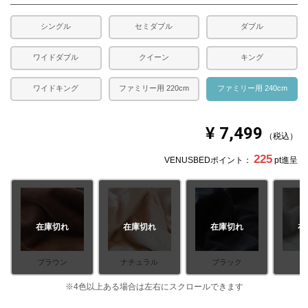
シングル
セミダブル
ダブル
ワイドダブル
クイーン
キング
ワイドキング
ファミリー用 220cm
ファミリー用 240cm
¥
7,499
税込
225
VENUSBEDポイント：
pt進呈
在庫切れ
在庫切れ
在庫切れ
在
ブラウン
ナチュラル
ブラック