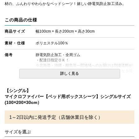
材の、ふんわりやわらかなベッドシーツ！嬉しい静電気防止加工済み。
この商品の仕様
商品サイズ
幅100cm × 長さ200cm × 高さ30cm
素材・仕様
ポリエステル100％
備考
静電気防止加工・全周ゴム
・配達日指定ＯＫ！
※北海道・沖縄・離島等一部地域へのお届けは別途送料が
発生する場合がございます。また発送予定も変更になる場
詳しく見る
合があります。
・玄関先までのお届けとなります。
・商品が到着いたしましたら、梱包材に著しい破れや、箱
【シングル】
に穴など破損がないか点検をお願いいたします。万が一、
マイクロファイバー【ベッド用ボックスシーツ】シングルサイズ
商品に破損がある場合は、ご連絡くださいますようお願い
(100×200×30cm）
申し上げます。
1～2日以内に発送予定（店舗休業日を除く）
サイズを選ぶ