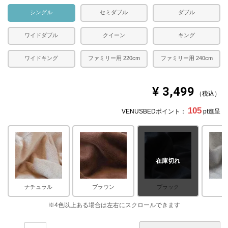
シングル
セミダブル
ダブル
ワイドダブル
クイーン
キング
ワイドキング
ファミリー用 220cm
ファミリー用 240cm
¥
3,499
税込
105
VENUSBEDポイント：
pt進呈
在庫切れ
ナチュラル
ブラウン
ブラック