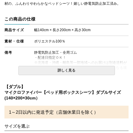
材の、ふんわりやわらかなベッドシーツ！嬉しい静電気防止加工済み。
この商品の仕様
商品サイズ
幅140cm × 長さ200cm × 高さ30cm
素材・仕様
ポリエステル100％
備考
静電気防止加工・全周ゴム
・配達日指定ＯＫ！
※北海道・沖縄・離島等一部地域へのお届けは別途送料が
発生する場合がございます。また発送予定も変更になる場
詳しく見る
合があります。
・玄関先までのお届けとなります。
・商品が到着いたしましたら、梱包材に著しい破れや、箱
【ダブル】
に穴など破損がないか点検をお願いいたします。万が一、
マイクロファイバー【ベッド用ボックスシーツ】ダブルサイズ
商品に破損がある場合は、ご連絡くださいますようお願い
(140×200×30cm）
申し上げます。
1～2日以内に発送予定（店舗休業日を除く）
サイズを選ぶ