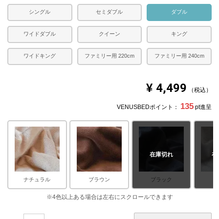
シングル
セミダブル
ダブル
ワイドダブル
クイーン
キング
ワイドキング
ファミリー用 220cm
ファミリー用 240cm
¥
4,499
税込
135
VENUSBEDポイント：
pt進呈
在庫切れ
在
ナチュラル
ブラウン
ブラック