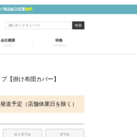
ド商品組立設置
無料
検索
会社概要
特集
Store
Contents
イプ【掛け布団カバー】
に発送予定（店舗休業日を除く）
セミダブル
ダブル