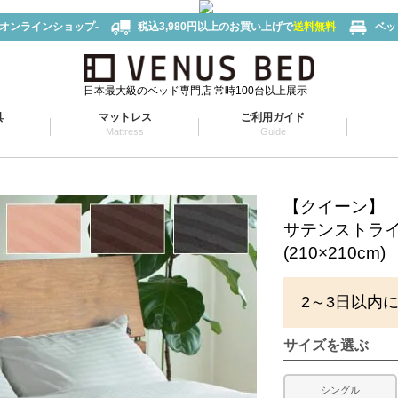
-オンラインショップ-
税込3,980円以上のお買い上げで
送料無料
ベッ
日本最大級のベッド専門店 常時100台以上展示
具
マットレス
ご利用ガイド
Mattress
Guide
【クイーン】
サテンストラ
(210×210cm)
2～3日以内
サイズを選ぶ
シングル