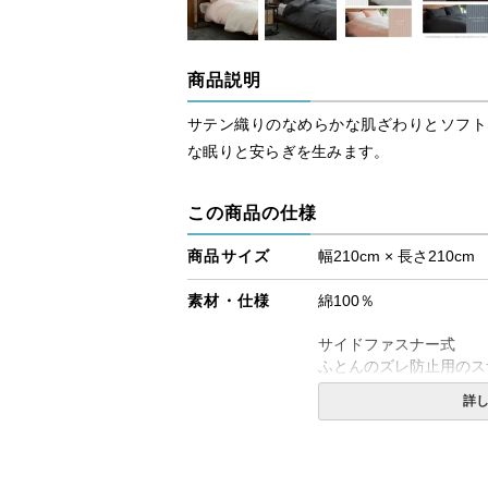
商品説明
サテン織りのなめらかな肌ざわりとソフト
な眠りと安らぎを生みます。
この商品の仕様
商品サイズ
幅210cm × 長さ210cm
素材・仕様
綿100％
サイドファスナー式
ふとんのズレ防止用のス
ます。
詳
2ヶ所スリット入り。（
す）
送料
無料