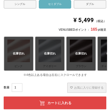
シングル
セミダブル
ダブル
¥
5,499
税込
165
VENUSBEDポイント：
pt進呈
在庫切れ
在庫切れ
在庫切れ
在
ピンク
アイボリー
ブラウン
チャコ
お気に入りに登録する
カートに入れる