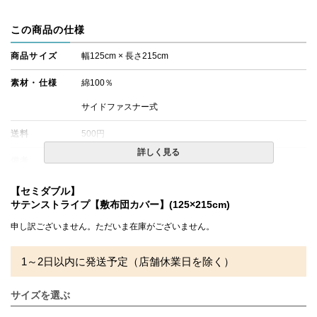
この商品の仕様
商品サイズ
幅125cm × 長さ215cm
素材・仕様
綿100％
サイドファスナー式
送料
500円
詳しく見る
備考
・配達日指定ＯＫ！
※北海道・沖縄・離島等一部地域へのお届けは別途送料が
発生する場合がございます。また発送予定も変更になる場
【セミダブル】
合があります。
サテンストライプ【敷布団カバー】(125×215cm)
申し訳ございません。ただいま在庫がございません。
1～2日以内に発送予定（店舗休業日を除く）
サイズを選ぶ