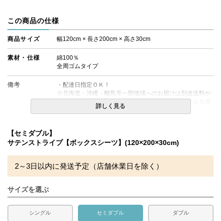
この商品の仕様
商品サイズ
幅120cm × 長さ200cm × 高さ30cm
素材・仕様
綿100％
全周ゴムタイプ
備考
・配達日指定ＯＫ！
※北海道・沖縄・離島等一部地域へのお届けは別途送料が
発生する場合がございます。また発送予定も変更になる場
詳しく見る
合があります。
※できる限り実際の色を再現するよう心がけております
【セミダブル】
が、閲覧環境により誤差がでる場合がございますのでご了
サテンストライプ【ボックスシーツ】(120×200×30cm)
承ください。
2～3日以内に発送予定（店舗休業日を除く）
サイズを選ぶ
シングル
セミダブル
ダブル