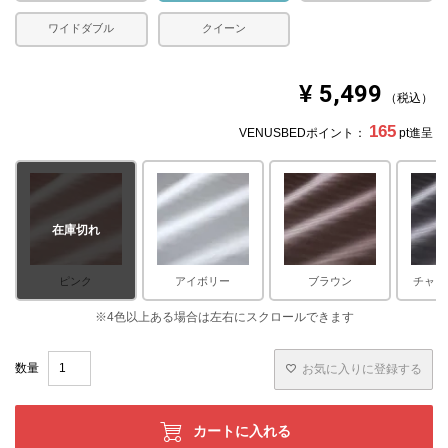
ワイドダブル
クイーン
¥
5,499
税込
165
VENUSBEDポイント：
pt進呈
在庫切れ
ピンク
アイボリー
ブラウン
チャコ
お気に入りに登録する
カートに入れる