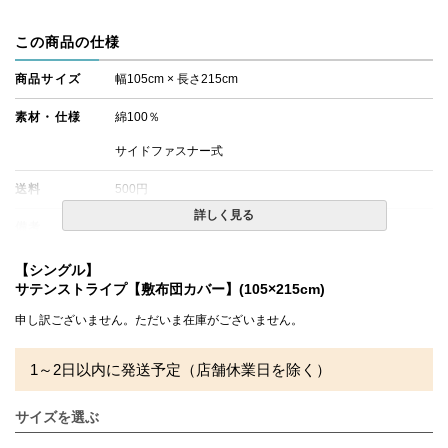
この商品の仕様
商品サイズ
幅105cm × 長さ215cm
素材・仕様
綿100％
サイドファスナー式
送料
500円
詳しく見る
備考
・配達日指定ＯＫ！
※北海道・沖縄・離島等一部地域へのお届けは別途送料が
発生する場合がございます。また発送予定も変更になる場
【シングル】
合があります。
サテンストライプ【敷布団カバー】(105×215cm)
申し訳ございません。ただいま在庫がございません。
1～2日以内に発送予定（店舗休業日を除く）
サイズを選ぶ