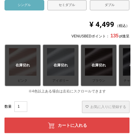
シングル
セミダブル
ダブル
¥
4,499
税込
135
VENUSBEDポイント：
pt進呈
在庫切れ
在庫切れ
在庫切れ
在
ピンク
アイボリー
ブラウン
チャコ
お気に入りに登録する
カートに入れる