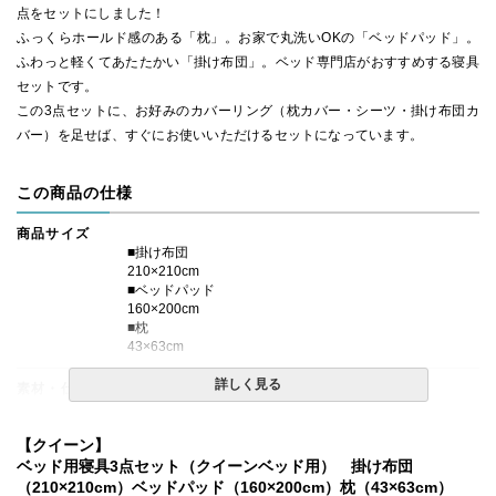
点をセットにしました！
ふっくらホールド感のある「枕」。お家で丸洗いOKの「ベッドパッド」。
ふわっと軽くてあたたかい「掛け布団」。ベッド専門店がおすすめする寝具
セットです。
この3点セットに、お好みのカバーリング（枕カバー・シーツ・掛け布団カ
バー）を足せば、すぐにお使いいただけるセットになっています。
この商品の仕様
商品サイズ
■掛け布団
210×210cm
■ベッドパッド
160×200cm
■枕
43×63cm
詳しく見る
素材・仕様
■掛け布団
側生地：綿100％、生成色
【クイーン】
（40番手、平織り、打ち込み230本)
ベッド用寝具3点セット（クイーンベッド用） 掛け布団
詰め物：中国産グレーダックダウン 85％、フェザー15%
（210×210cm）ベッドパッド（160×200cm）枕（43×63cm）