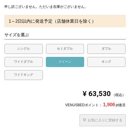
充填量：1.9kg
かさ高：8～9cm前後
申し訳ございません。ただいま在庫がございません。
※側生地ダウンプルーフ加工
1～2日以内に発送予定（店舗休業日を除く）
合い掛け布団です。
水洗い、日干し不可
サイズを選ぶ
■ベッドパッド
側生地：綿35％ ポリエステル65％
中素材：ポリエステル100％
シングル
セミダブル
ダブル
充填量：0.86kg
四隅に固定用のゴムが付いています。
ワイドダブル
クイーン
キング
■枕
ワイドキング
側生地：綿100％ 生成
詰め物：スモールフェザー100％
充填量：0.9kg
¥
63,530
税込
送料
無料
1,906
VENUSBEDポイント：
pt進呈
備考
・配達日指定ＯＫ！
※北海道・沖縄・離島等一部地域へのお届けは別途送料が
発生する場合がございます。また発送予定も変更になる場
お気に入りに登録する
合があります。