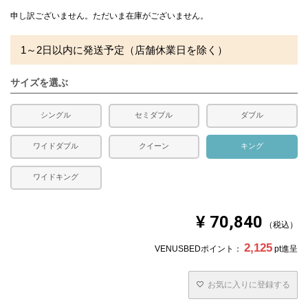
充填量：2.1kg
かさ高：8～9cm前後
申し訳ございません。ただいま在庫がございません。
※側生地ダウンプルーフ加工
1～2日以内に発送予定（店舗休業日を除く）
合い掛け布団です。
水洗い、日干し不可
サイズを選ぶ
■ベッドパッド
側生地：綿35％ ポリエステル65％
中素材：ポリエステル100％
シングル
セミダブル
ダブル
充填量：0.97kg
四隅に固定用のゴムが付いています。
ワイドダブル
クイーン
キング
■枕
ワイドキング
側生地：綿100％ 生成
詰め物：スモールフェザー100％
充填量：0.9kg
¥
70,840
税込
送料
無料
2,125
VENUSBEDポイント：
pt進呈
備考
・配達日指定ＯＫ！
※北海道・沖縄・離島等一部地域へのお届けは別途送料が
発生する場合がございます。また発送予定も変更になる場
お気に入りに登録する
合があります。