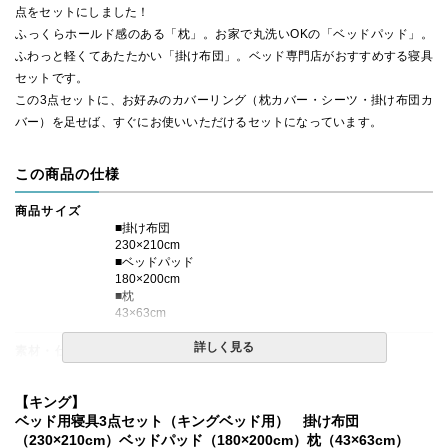
点をセットにしました！
ふっくらホールド感のある「枕」。お家で丸洗いOKの「ベッドパッド」。
ふわっと軽くてあたたかい「掛け布団」。ベッド専門店がおすすめする寝具
セットです。
この3点セットに、お好みのカバーリング（枕カバー・シーツ・掛け布団カ
バー）を足せば、すぐにお使いいただけるセットになっています。
この商品の仕様
商品サイズ
■掛け布団
230×210cm
■ベッドパッド
180×200cm
■枕
43×63cm
詳しく見る
素材・仕様
■掛け布団
側生地：綿100％、生成色
【キング】
（40番手、平織り、打ち込み230本)
ベッド用寝具3点セット（キングベッド用） 掛け布団
詰め物：中国産グレーダックダウン 85％、フェザー15%
（230×210cm）ベッドパッド（180×200cm）枕（43×63cm）