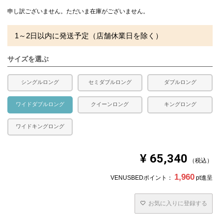
充填量：1.9kg
かさ高：8～9cm前後
申し訳ございません。ただいま在庫がございません。
※側生地ダウンプルーフ加工
1～2日以内に発送予定（店舗休業日を除く）
合い掛け布団です。
水洗い、日干し不可
サイズを選ぶ
■ベッドパッド
側生地：綿35％ ポリエステル65％
中素材：ポリエステル100％
シングルロング
セミダブルロング
ダブルロング
充填量：0.81kg
四隅に固定用のゴムが付いています。
ワイドダブルロング
クイーンロング
キングロング
■枕
ワイドキングロング
側生地：綿100％ 生成
詰め物：スモールフェザー100％
充填量：0.9kg
¥
65,340
税込
送料
無料
1,960
VENUSBEDポイント：
pt進呈
備考
・配達日指定ＯＫ！
※北海道・沖縄・離島等一部地域へのお届けは別途送料が
発生する場合がございます。また発送予定も変更になる場
お気に入りに登録する
合があります。