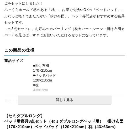
点をセットにしました！
ふっくらホールド感のある「枕」。お家で丸洗いOKの「ベッドパッド」。
ふわっと軽くてあたたかい「掛け布団」。ベッド専門店がおすすめする寝具
セットです。
この3点セットに、お好みのカバーリング（枕カバー・シーツ・掛け布団カ
バー）を足せば、すぐにお使いいただけるセットになっています。
この商品の仕様
商品サイズ
■掛け布団
170×210cm
■ベッドパッド
120×210cm
■枕
43×63cm
詳しく見る
素材・仕様
■掛け布団
側生地：綿100％、生成色
【セミダブルロング】
（40番手、平織り、打ち込み230本)
ベッド用寝具3点セット（セミダブルロングベッド用） 掛け布団
詰め物：中国産グレーダックダウン 85％、フェザー15%
（170×210cm）ベッドパッド（120×210cm）枕（43×63cm）