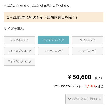
充填量：1.4kg
かさ高：8～9cm前後
申し訳ございません。ただいま在庫がございません。
※側生地ダウンプルーフ加工
1～2日以内に発送予定（店舗休業日を除く）
合い掛け布団です。
水洗い、日干し不可
サイズを選ぶ
■ベッドパッド
側生地：綿35％ ポリエステル65％
中素材：ポリエステル100％
シングルロング
セミダブルロング
ダブルロング
充填量：0.65kg
四隅に固定用のゴムが付いています。
ワイドダブルロング
クイーンロング
キングロング
■枕
ワイドキングロング
側生地：綿100％ 生成
詰め物：スモールフェザー100％
充填量：0.9kg
¥
50,600
税込
送料
無料
1,518
VENUSBEDポイント：
pt進呈
備考
・配達日指定ＯＫ！
※北海道・沖縄・離島等一部地域へのお届けは別途送料が
発生する場合がございます。また発送予定も変更になる場
お気に入りに登録する
合があります。