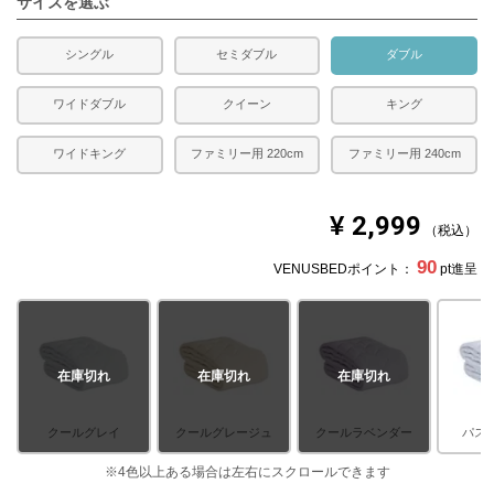
サイズを選ぶ
シングル
セミダブル
ダブル
ワイドダブル
クイーン
キング
ワイドキング
ファミリー用 220cm
ファミリー用 240cm
¥
2,999
税込
90
VENUSBEDポイント：
pt進呈
在庫切れ
在庫切れ
在庫切れ
クールグレイ
クールグレージュ
クールラベンダー
パス