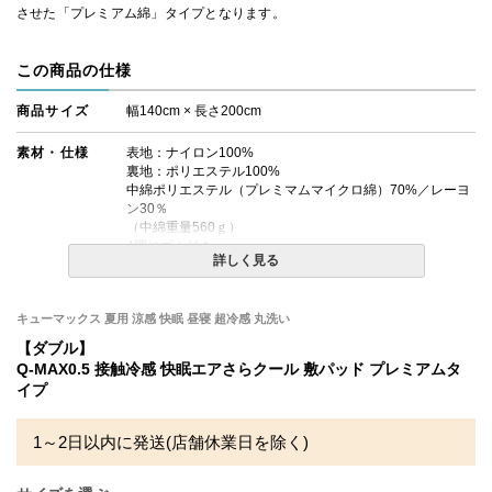
させた「プレミアム綿」タイプとなります。
この商品の仕様
商品サイズ
幅140cm × 長さ200cm
素材・仕様
表地：ナイロン100%
裏地：ポリエステル100%
中綿ポリエステル（プレミマムマイクロ綿）70%／レーヨ
ン30％
（中綿重量560ｇ）
4隅にゴム付き
詳しく見る
送料
無料
キューマックス 夏用 涼感 快眠 昼寝 超冷感 丸洗い
備考
・タンブラー乾燥機のご使用は絶対にお避けください。
【ダブル】
・洗濯ネットをご使用の上、単独洗いをお勧めします。
・配送日指定OK！
Q-MAX0.5 接触冷感 快眠エアさらクール 敷パッド プレミアムタ
※北海道・沖縄・離島等一部地域へのお届けは別途送料が
イプ
発生する場合がございます。また発送予定も変更になる場
合があります。
1～2日以内に発送(店舗休業日を除く)
※できる限り実際の色を再現するよう心がけております
が、閲覧環境により誤差がでる場合がございますのでご了
承ください。