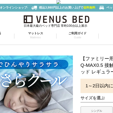
-オンラインショップ-
税込3,980円以上のお買い上げで
送料無料
ベッ
日本最大級のベッド専門店 常時100台以上展示
具
マットレス
ご利用ガイド
Mattress
Guide
【ファミリー用 
Q-MAX0.5
ッド レギュラ
1～2日以内
サイズを選ぶ
シングル