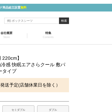
ド商品組立設置
無料
検索
会社概要
特集
Store
Contents
220cm】
 接触冷感 快眠エアさらクール 敷パ
ータイプ
に発送予定(店舗休業日を除く）
セミダブル
ダブル