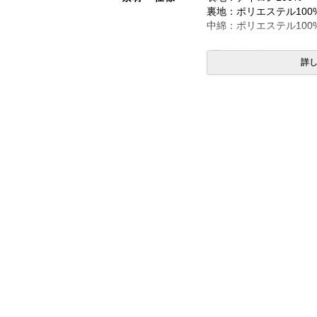
裏地：ポリエステル100
中綿：ポリエステル100
4隅にゴム付き
詳
備考
・タンブラー乾燥機のご
・洗濯ネットをご使用の
・配送日指定OK！
※北海道・沖縄・離島等
合がございます。また発
※できる限り実際の色を
により誤差がでる場合が