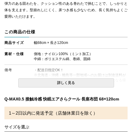
弾力のある固わたを、クッション性のある巻わたで挟むことで、しっかりと
体を支えます。型崩れしにくく、床つき感も少ないため、長く気持ちよくご
愛用いただけます。
この商品の仕様
商品サイズ
幅68cm × 長さ120cm
素材・仕様
側地：ナイロン100%（ミント加工）
中綿：ポリエステル綿、巻綿、固綿
備考
・配送日指定OK！
※北海道・沖縄・離島等一部地域へのお届けは別途送料が
発生する場合がございます。また発送予定も変更になる場
詳しく見る
合があります。
※できる限り実際の色を再現するよう心がけております
が、閲覧環境により誤差がでる場合がございますのでご了
Q-MAX0.5 接触冷感 快眠エアさらクール 長座布団 68×120cm
承ください。
1～2日以内に発送予定（店舗休業日を除く）
サイズを選ぶ