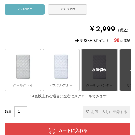
68×120cm
68×180cm
¥
2,999
税込
90
VENUSBEDポイント：
pt進呈
在庫切れ
在
クールグレイ
パステルブルー
クールラベンダー
ミン
お気に入りに登録する
カートに入れる