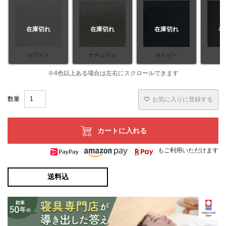
在庫切れ
在庫切れ
在庫切れ
在
ホワイト
ナチュラル
ネイビー
お気に入りに登録する
カートに入れる
もご利用いただけます
送料込