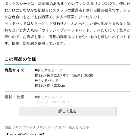
ボックスシーツは、清涼感のある柔らかいフレンス産リネン100％。使い込
むたびにしなやかな肌触りにスタッフの愛用者も多い自慢の寝具です。シッ
クな色合いもとてもお洒落で、大人の寝室にぴったりです。
ベッドパッドはサラッとした肌触りと、ふわっとした寝心地がたまらなく気
持ちよいと大人気の「ウォッシャブルベッドパッド」。へたりにくく乾きが
早いので、お洗濯も楽々！専用の洗濯ネットが付いるのも嬉しいポイントで
す。抗菌・防臭綿を使用しています。
この商品の仕様
商品サイズ
■ボックスシーツ
幅120×長さ210×マチ（高さ）30cm
■ベッドパッド
幅120×長さ210cm
素材・仕様
■ボックスシーツ
フレンチリネン100％
全周ゴムタイプ
詳しく見る
厚み約25cmまでのマットレスに対応
■ベッドパッド
国産 リネン フレンチリネン シーツ カバー 洗える セット
側生地：綿35％ ポリエステル65％
中素材：ポリエステル100％