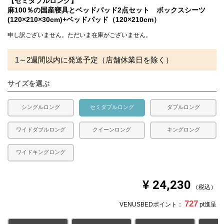
【セミダブルロング】
充填量：0.65kg
麻100％の国産寝具とベッドパッド2点セット ボックスシーツ
（四隅に固定用のゴムが付いています。）
(120×210×30cm)+ベッドパッド（120×210cm）
生産国
日本（ボックスシーツ）・（ベッドパッド）
申し訳ございません。ただいま在庫がございません。
送料
無料
1～2週間以内に発送予定（店舗休業日を除く）
備考
・配送日指定OK！
※北海道・沖縄・離島等一部地域へのお届けは別途送料が
サイズを選ぶ
発生する場合がございます。また発送予定も変更になる場
合があります。
シングルロング
セミダブルロング
ダブルロング
ワイドダブルロング
クイーンロング
キングロング
ワイドキングロング
¥
24,230
税込
727
VENUSBEDポイント：
pt進呈