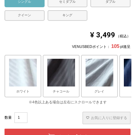
シングル
セミダブル
ダブル
クイーン
キング
¥
3,499
税込
105
VENUSBEDポイント：
pt進呈
ホワイト
チャコール
グレイ
ネ
お気に入りに登録する