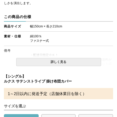
しさを演出します。
この商品の仕様
商品サイズ
幅150cm × 長さ210cm
素材・仕様
綿100％
ファスナー式
備考
・配達日指定ＯＫ！
※北海道・沖縄・離島等一部地域へのお届けは別途送料が
詳しく見る
発生する場合がございます。また発送予定も変更になる場
合があります。
【シングル】
※できる限り実際の色を再現するよう心がけております
ルクス サテンストライプ 掛け布団カバー
が、閲覧環境により誤差がでる場合がございますのでご了
承ください。
1～2日以内に発送予定（店舗休業日を除く）
サイズを選ぶ