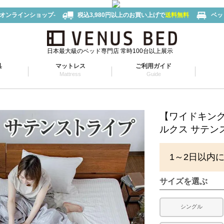
-オンラインショップ-
税込3,980円以上のお買い上げで
送料無料
ベッ
日本最大級のベッド専門店 常時100台以上展示
具
マットレス
ご利用ガイド
Mattress
Guide
【ワイドキン
ルクス サテン
1～2日以内
サイズを選ぶ
シングル