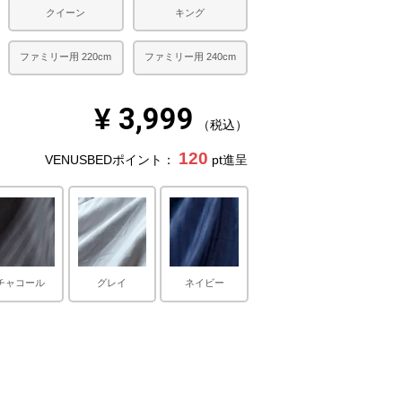
クイーン
キング
ファミリー用 220cm
ファミリー用 240cm
¥
3,999
税込
120
VENUSBEDポイント：
pt進呈
チャコール
グレイ
ネイビー