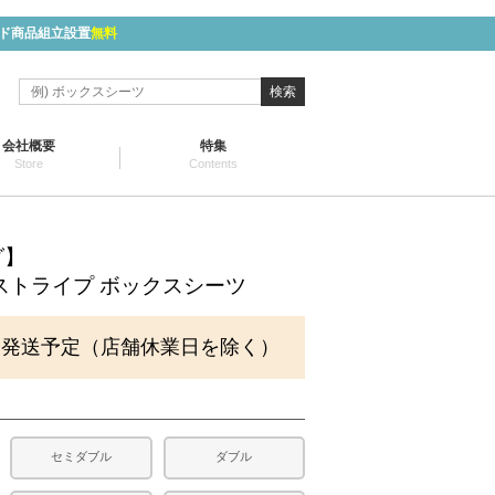
ド商品組立設置
無料
検索
会社概要
特集
Store
Contents
グ】
ストライプ ボックスシーツ
に発送予定（店舗休業日を除く）
セミダブル
ダブル