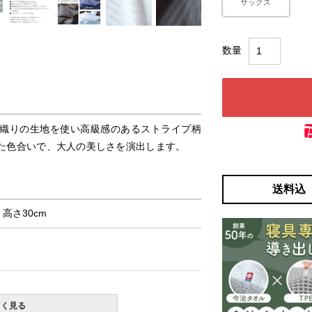
サックス
織りの生地を使い高級感のあるストライプ柄
た色合いで、大人の美しさを演出します。
送料込
× 高さ30cm
しく見る