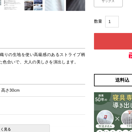
サックス
織りの生地を使い高級感のあるストライプ柄
た色合いで、大人の美しさを演出します。
送料込
× 高さ30cm
しく見る