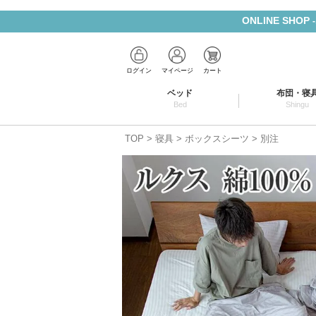
ONLINE SHOP
ログイン
マイページ
カート
ベッド
布団・寝
Bed
Shingu
TOP
寝具
ボックスシーツ
別注