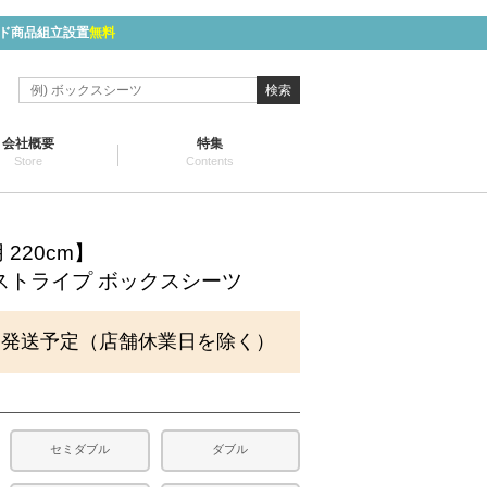
ド商品組立設置
無料
検索
会社概要
特集
Store
Contents
220cm】
ストライプ ボックスシーツ
に発送予定（店舗休業日を除く）
セミダブル
ダブル