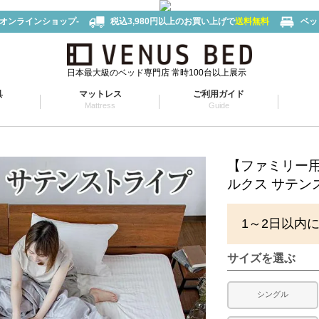
-オンラインショップ-
税込3,980円以上のお買い上げで
送料無料
ベッ
日本最大級のベッド専門店 常時100台以上展示
具
マットレス
ご利用ガイド
Mattress
Guide
【ファミリー用 
ルクス サテン
1～2日以内
サイズを選ぶ
シングル