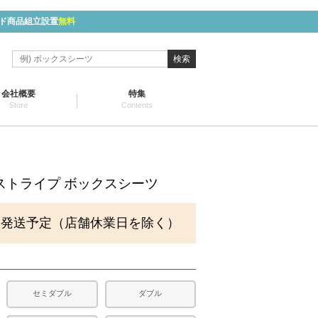
ド商品組立設置
無料
検索
会社概要
特集
Store
Contents
ストライプ ボックスシーツ
に発送予定（店舗休業日を除く）
セミダブル
ダブル