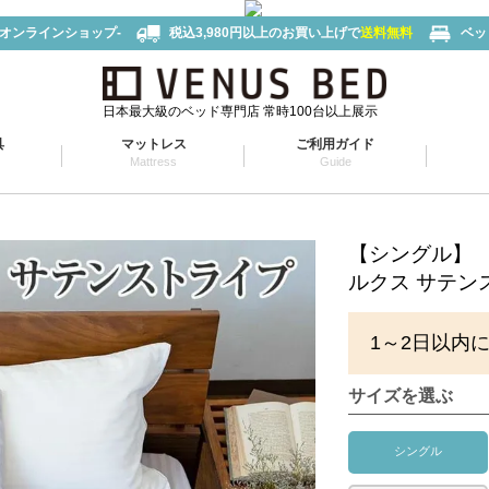
-オンラインショップ-
税込3,980円以上のお買い上げで
送料無料
ベッ
日本最大級のベッド専門店 常時100台以上展示
具
マットレス
ご利用ガイド
Mattress
Guide
【シングル】
ルクス サテン
1～2日以内
サイズを選ぶ
シングル