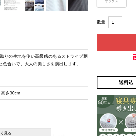
サックス
織りの生地を使い高級感のあるストライプ柄
た色合いで、大人の美しさを演出します。
送料込
× 高さ30cm
しく見る