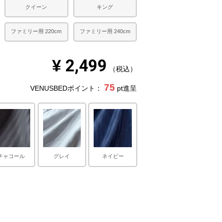
クイーン
キング
ファミリー用 220cm
ファミリー用 240cm
¥
2,499
税込
75
VENUSBEDポイント：
pt進呈
チャコール
グレイ
ネイビー