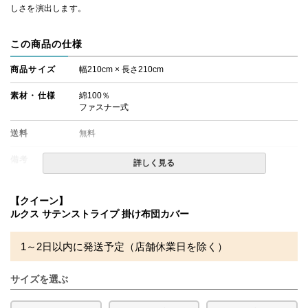
しさを演出します。
この商品の仕様
商品サイズ
幅210cm × 長さ210cm
素材・仕様
綿100％
ファスナー式
送料
無料
備考
詳しく見る
・配達日指定ＯＫ！
※北海道・沖縄・離島等一部地域へのお届けは別途送料が
発生する場合がございます。また発送予定も変更になる場
【クイーン】
合があります。
ルクス サテンストライプ 掛け布団カバー
※できる限り実際の色を再現するよう心がけております
が、閲覧環境により誤差がでる場合がございますのでご了
1～2日以内に発送予定（店舗休業日を除く）
承ください。
サイズを選ぶ