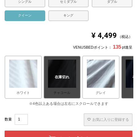
シングル
セミダブル
ダブル
クイーン
キング
¥
4,499
税込
135
VENUSBEDポイント：
pt進呈
在庫切れ
在
ホワイト
チャコール
グレイ
ネ
お気に入りに登録する