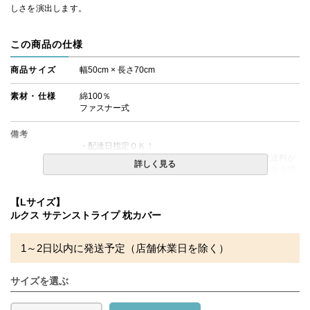
しさを演出します。
この商品の仕様
商品サイズ
幅50cm × 長さ70cm
素材・仕様
綿100％
ファスナー式
備考
・配達日指定ＯＫ！
※北海道・沖縄・離島等一部地域へのお届けは別途送料が
詳しく見る
発生する場合がございます。また発送予定も変更になる場
合があります。
【Lサイズ】
※できる限り実際の色を再現するよう心がけております
ルクス サテンストライプ 枕カバー
が、閲覧環境により誤差がでる場合がございますのでご了
承ください。
1～2日以内に発送予定（店舗休業日を除く）
サイズを選ぶ