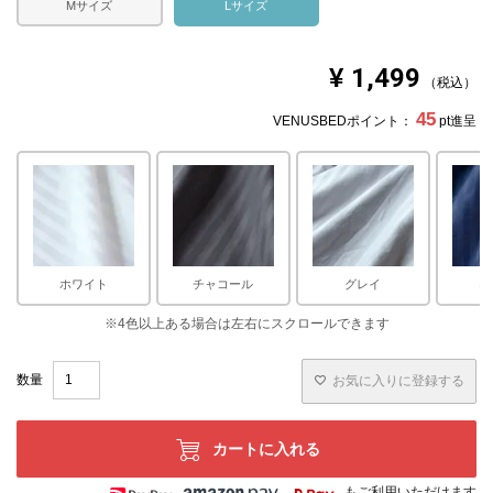
Mサイズ
Lサイズ
¥
1,499
税込
45
VENUSBEDポイント：
pt進呈
ホワイト
チャコール
グレイ
ネ
お気に入りに登録する
カートに入れる
もご利用いただけます