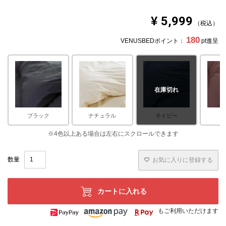
¥
5,999
税込
180
VENUSBEDポイント：
pt進呈
在庫切れ
ブラック
ナチュラル
ネイビー
ア
お気に入りに登録する
カートに入れる
もご利用いただけます