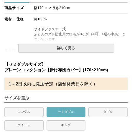
商品サイズ
幅170cm × 長さ210cm
素材・仕様
綿100％
サイドファスナー式
ふとんのズレ防止用のひもが8ヶ所（4隅、4辺の中央）に
ついています。
詳しく見る
生産国
日本
備考
・配達日指定ＯＫ！
【セミダブルサイズ】
※北海道・沖縄・離島等一部地域へのお届けは別途送料が
プレーンコレクション【掛け布団カバー】(170×210cm)
発生する場合がございます。また、発送予定も変更になる
場合があります。
1～2日以内に発送予定（店舗休業日を除く）
サイズを選ぶ
シングル
セミダブル
ダブル
クイーン
キング