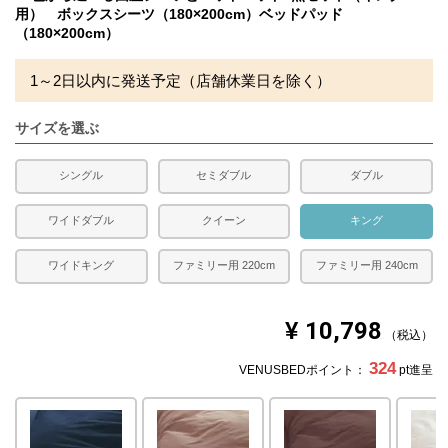
用） ボックスシーツ（180×200cm）ベッドパッド
送料
無料
（180×200cm）
備考
・配送日指定OK！
1～2日以内に発送予定（店舗休業日を除く）
※北海道・沖縄・離島等一部地域へのお届けは別途送料が
発生する場合がございます。また発送予定も変更になる場
合があります。
サイズを選ぶ
※できる限り実際の色を再現するよう心がけております
が、閲覧環境により誤差がでる場合がございますのでご了
承ください。
シングル
セミダブル
ダブル
ワイドダブル
クイーン
キング
ワイドキング
ファミリー用 220cm
ファミリー用 240cm
¥
10,798
税込
324
VENUSBEDポイント：
pt進呈