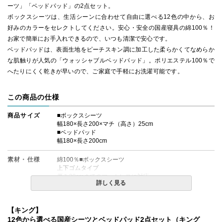
ーツ」「ベッドパッド」の2点セット。
ボックスシーツは、生活シーンに合わせて自由に選べる12色の中から、お
好みのカラーをセレクトしてください。安心・安全の国産寝具の綿100％！
お家で簡単にお手入れできるので、いつも清潔で安心です。
ベッドパッドは、表面生地をピーチスキン調に加工した柔らかくてなめらか
な肌触りが人気の「ウォッシャブルベッドパッド」。ポリエステル100％で
へたりにくく乾きが早いので、ご家庭で手軽にお洗濯可能です。
この商品の仕様
商品サイズ
■ボックスシーツ
幅180×長さ200×マチ（高さ）25cm
■ベッドパッド
幅180×長さ200cm
素材・仕様
綿100％■ボックスシーツ
上下ゴムタイプ
厚み20cmまでのマットレスに対応
詳しく見る
■ベッドパッド
表地：ポリ100%（ピーチスキン）
裏地：ポリ100%（ピーチスキン）
【キング】
中綿：ポリ100%
（四隅に固定用のゴムが付いています。）
12色から選べる国産シーツとベッドパッド2点セット（キング